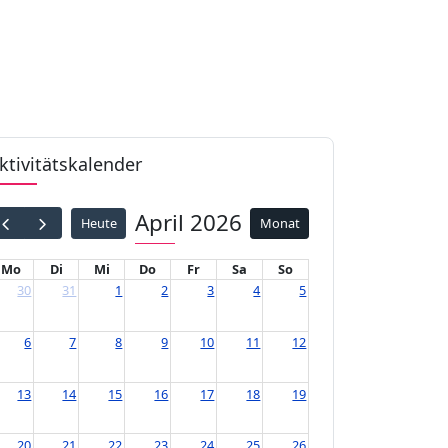
ktivitätskalender
Apri
Heute
Mo
Di
Mi
Do