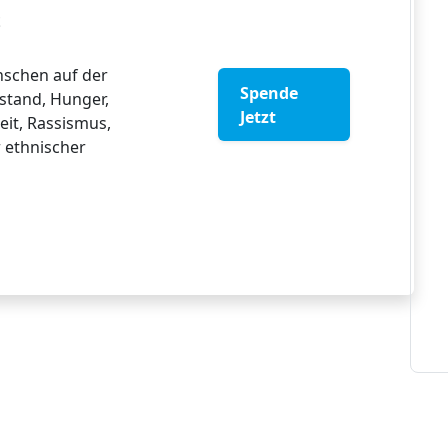
t
nschen auf der
Spende
tstand, Hunger,
Jetzt
it, Rassismus,
r ethnischer