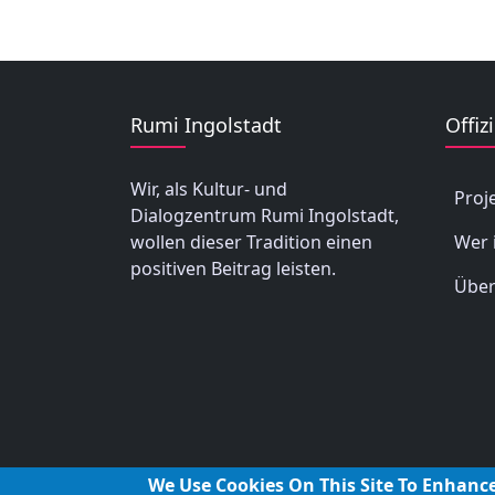
Rumi Ingolstadt
Offizi
Wir, als Kultur- und
Proj
Dialogzentrum Rumi Ingolstadt,
wollen dieser Tradition einen
Wer 
positiven Beitrag leisten.
Über
We Use Cookies On This Site To Enhanc